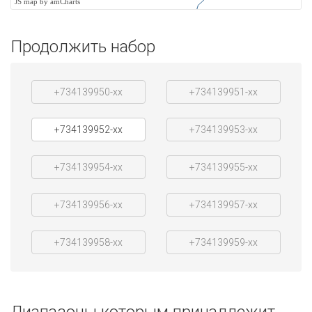
JS map by amCharts
Продолжить набор
+734139950-xx
+734139951-xx
+734139952-xx
+734139953-xx
+734139954-xx
+734139955-xx
+734139956-xx
+734139957-xx
+734139958-xx
+734139959-xx