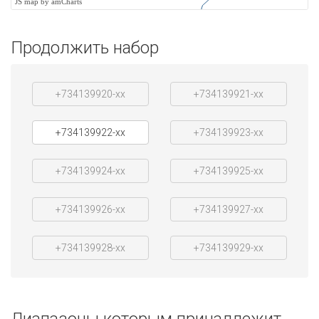
JS map by amCharts
Продолжить набор
+734139920-xx
+734139921-xx
+734139922-xx
+734139923-xx
+734139924-xx
+734139925-xx
+734139926-xx
+734139927-xx
+734139928-xx
+734139929-xx