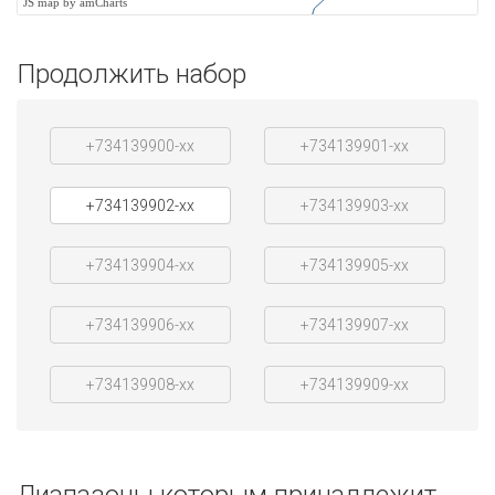
JS map by amCharts
Продолжить набор
+734139900-xx
+734139901-xx
+734139902-xx
+734139903-xx
+734139904-xx
+734139905-xx
+734139906-xx
+734139907-xx
+734139908-xx
+734139909-xx