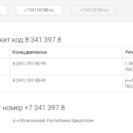
+734139788-xx
+734139789-xx
т код 8 341 397 8
Конец диапазона
Рег
8 (341) 397-85-99
г. 
ПАО
8 (341) 397-88-99
р-н
ПАО
номер +7 341 397 8
р-н Можгинский, Республика Удмуртская