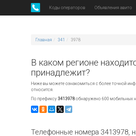
Коды операторов
Объявления авито
Главная
341
3978
В каком регионе находитс
принадлежит?
Ниже вы можете ознакомиться с более точной инф
относится.
По префиксу
3413978
обнаружено 600 мобильных но
Телефонные номера 3413978, н