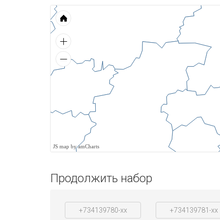
JS map by amCharts
Продолжить набор
+734139780-xx
+734139781-xx