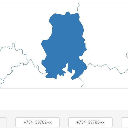
+734139782-xx
+734139783-xx