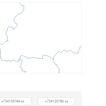
+734139784-xx
+734139785-xx