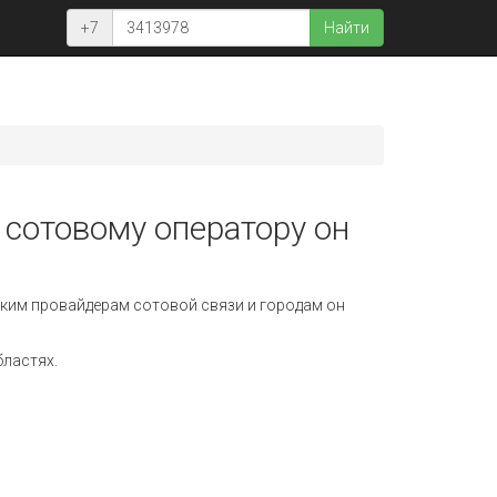
+7
Найти
 сотовому оператору он
ким провайдерам сотовой связи и городам он
бластях.