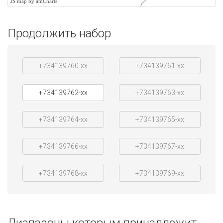
JS map by amCharts
Продолжить набор
+734139760-xx
+734139761-xx
+734139762-xx
+734139763-xx
+734139764-xx
+734139765-xx
+734139766-xx
+734139767-xx
+734139768-xx
+734139769-xx