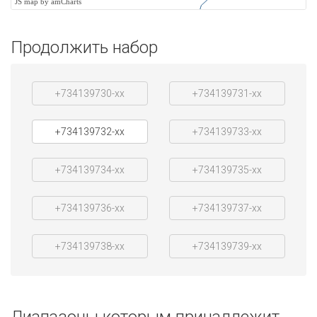
JS map by amCharts
Продолжить набор
+734139730-xx
+734139731-xx
+734139732-xx
+734139733-xx
+734139734-xx
+734139735-xx
+734139736-xx
+734139737-xx
+734139738-xx
+734139739-xx