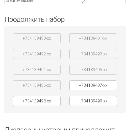
JS map by amCharts
Продолжить набор
+734139490-xx
+734139491-xx
+734139492-xx
+734139493-xx
+734139494-xx
+734139495-xx
+734139496-xx
+734139497-xx
+734139498-xx
+734139499-xx