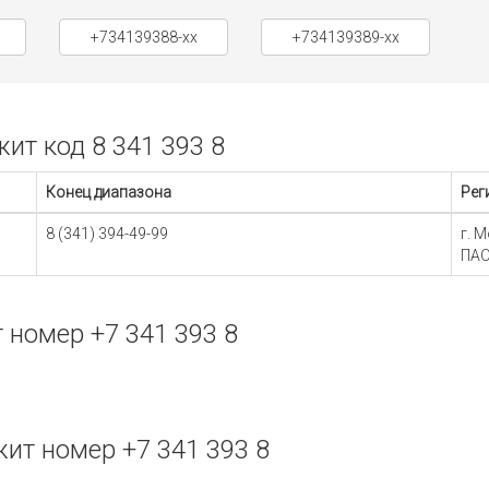
+734139388-xx
+734139389-xx
т код 8 341 393 8
Конец диапазона
Рег
8 (341) 394-49-99
г. 
ПАО
номер +7 341 393 8
т номер +7 341 393 8