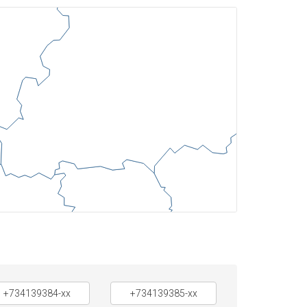
+734139384-xx
+734139385-xx