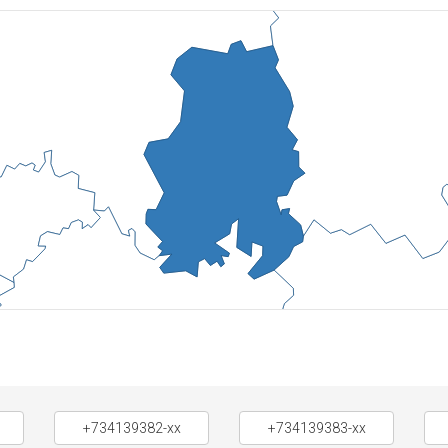
+734139382-xx
+734139383-xx