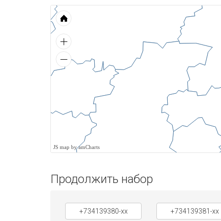
JS map by amCharts
Продолжить набор
+734139380-xx
+734139381-xx