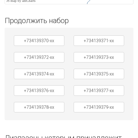
JS map by amCharts
Продолжить набор
+734139370-xx
+734139371-xx
+734139372-xx
+734139373-xx
+734139374-xx
+734139375-xx
+734139376-xx
+734139377-xx
+734139378-xx
+734139379-xx