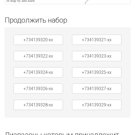
JS map by amCharts
Продолжить набор
+734139320-xx
+734139321-xx
+734139322-xx
+734139323-xx
+734139324-xx
+734139325-xx
+734139326-xx
+734139327-xx
+734139328-xx
+734139329-xx