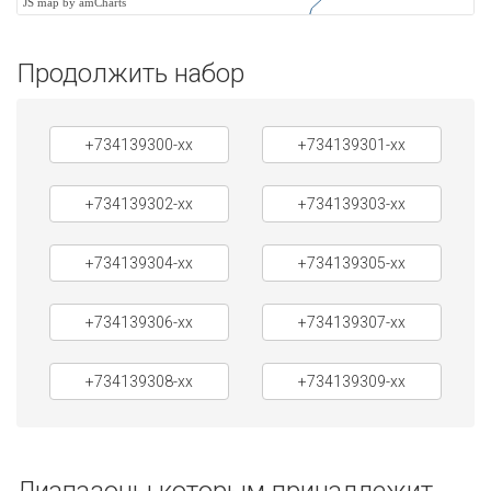
JS map by amCharts
Продолжить набор
+734139300-xx
+734139301-xx
+734139302-xx
+734139303-xx
+734139304-xx
+734139305-xx
+734139306-xx
+734139307-xx
+734139308-xx
+734139309-xx