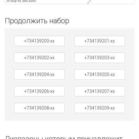
JS map by amCharts
Продолжить набор
+734139200-xx
+734139201-xx
+734139202-xx
+734139203-xx
+734139204-xx
+734139205-xx
+734139206-xx
+734139207-xx
+734139208-xx
+734139209-xx