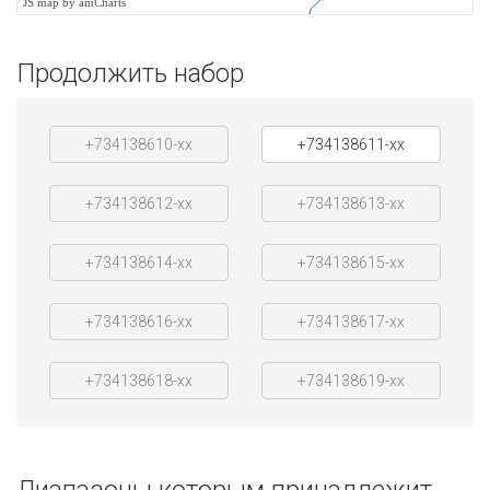
JS map by amCharts
Продолжить набор
+734138610-xx
+734138611-xx
+734138612-xx
+734138613-xx
+734138614-xx
+734138615-xx
+734138616-xx
+734138617-xx
+734138618-xx
+734138619-xx