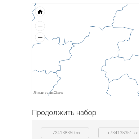
JS map by amCharts
Продолжить набор
+734138350-xx
+734138351-xx