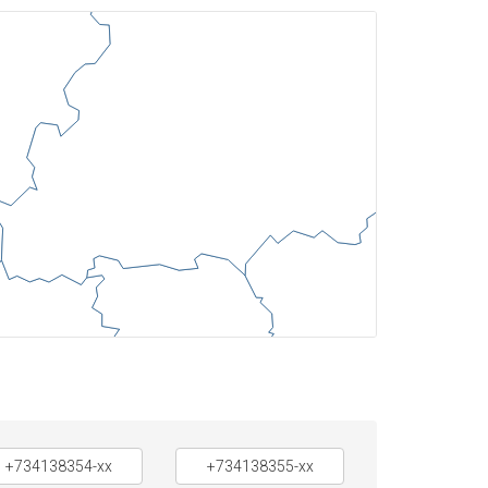
+734138354-xx
+734138355-xx