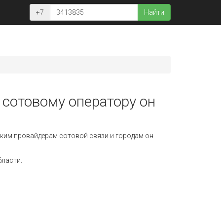
+7
Найти
 сотовому оператору он
ким провайдерам сотовой связи и городам он
бласти.