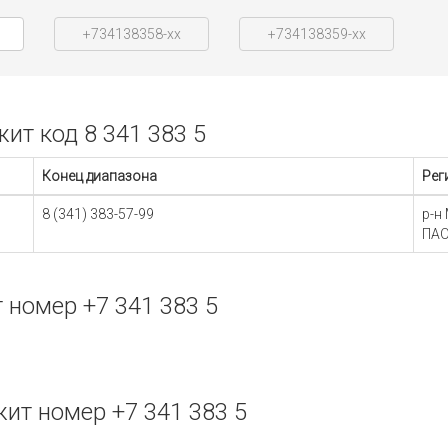
+734138358-xx
+734138359-xx
т код 8 341 383 5
Конец диапазона
Рег
8 (341) 383-57-99
р-н
ПАО
номер +7 341 383 5
т номер +7 341 383 5