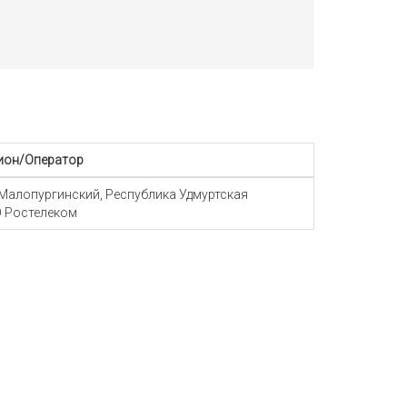
ион/Оператор
 Малопургинский, Республика Удмуртская
 Ростелеком