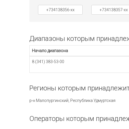
+734138356-xx
+734138357-xx
Диапазоны которым принадлежи
Начало диапазона
8 (341) 383-53-00
Регионы которым принадлежит 
р-н Малопургинский, Республика Удмуртская
Операторы которым принадлежи