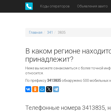
Коды операторов
Объявления авито
Главная
341
3835
В каком регионе находитс
принадлежит?
Ниже вы можете ознакомиться с более точной инф
относится.
По префиксу
3413835
обнаружено 500 мобильных но
Телефонные номера 3413835, н