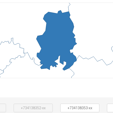
+734138352-xx
+734138353-xx