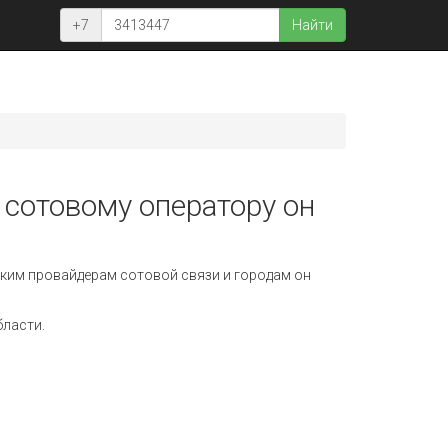
+7
Найти
 сотовому оператору он
ким провайдерам сотовой связи и городам он
бласти.