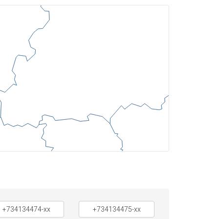
+734134474-xx
+734134475-xx