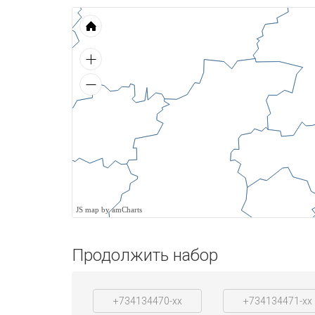
JS map by amCharts
Продолжить набор
+734134470-xx
+734134471-xx