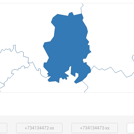
+734134472-xx
+734134473-xx