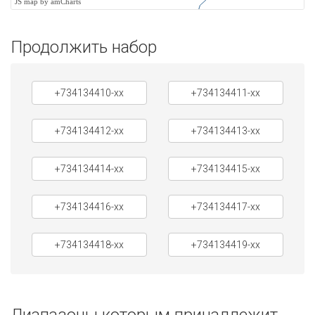
JS map by amCharts
Продолжить набор
+734134410-xx
+734134411-xx
+734134412-xx
+734134413-xx
+734134414-xx
+734134415-xx
+734134416-xx
+734134417-xx
+734134418-xx
+734134419-xx