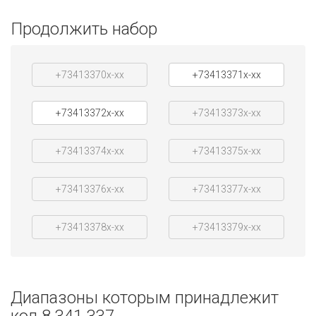
Продолжить набор
+73413370x-xx
+73413371x-xx
+73413372x-xx
+73413373x-xx
+73413374x-xx
+73413375x-xx
+73413376x-xx
+73413377x-xx
+73413378x-xx
+73413379x-xx
Диапазоны которым принадлежит