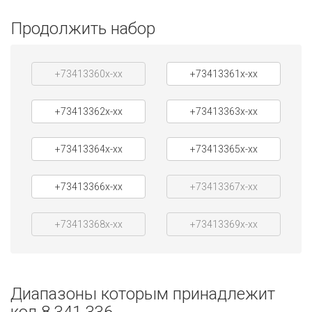
Продолжить набор
+73413360x-xx
+73413361x-xx
+73413362x-xx
+73413363x-xx
+73413364x-xx
+73413365x-xx
+73413366x-xx
+73413367x-xx
+73413368x-xx
+73413369x-xx
Диапазоны которым принадлежит