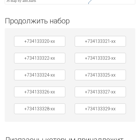
JS map by amCharts
Продолжить набор
+734133320-xx
+734133321-xx
+734133322-xx
+734133323-xx
+734133324-xx
+734133325-xx
+734133326-xx
+734133327-xx
+734133328-xx
+734133329-xx