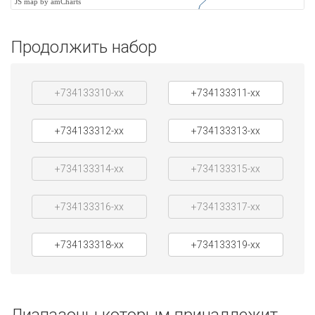
JS map by amCharts
Продолжить набор
+734133310-xx
+734133311-xx
+734133312-xx
+734133313-xx
+734133314-xx
+734133315-xx
+734133316-xx
+734133317-xx
+734133318-xx
+734133319-xx