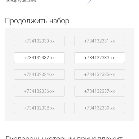
JS map by amCharts
Продолжить набор
+734132330-xx
+734132331-xx
+734132332-xx
+734132333-xx
+734132334-xx
+734132335-xx
+734132336-xx
+734132337-xx
+734132338-xx
+734132339-xx