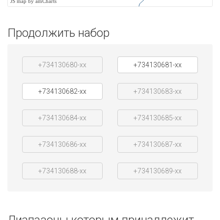
JS map by amCharts
Продолжить набор
+734130680-xx
+734130681-xx
+734130682-xx
+734130683-xx
+734130684-xx
+734130685-xx
+734130686-xx
+734130687-xx
+734130688-xx
+734130689-xx