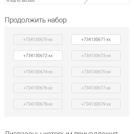
JS map by amCharts
Продолжить набор
+734130670-xx
+734130671-xx
+734130672-xx
+734130673-xx
+734130674-xx
+734130675-xx
+734130676-xx
+734130677-xx
+734130678-xx
+734130679-xx