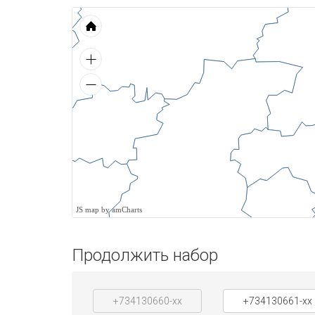
JS map by amCharts
Продолжить набор
+734130660-xx
+734130661-xx