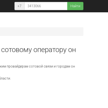
+7
Найти
 сотовому оператору он
ким провайдерам сотовой связи и городам он
бласти.