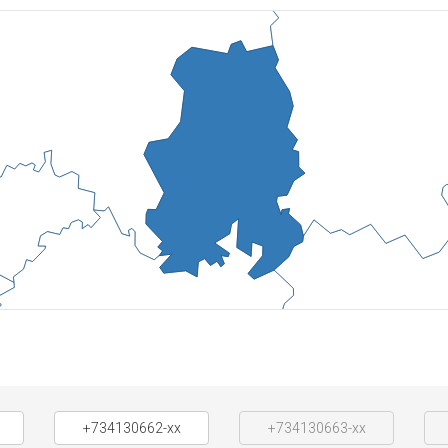
+734130662-xx
+734130663-xx