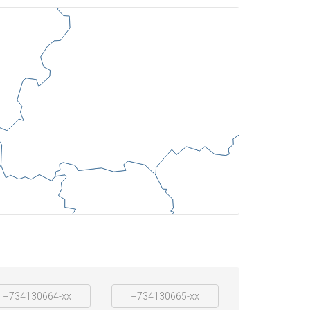
+734130664-xx
+734130665-xx