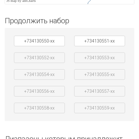
JS map by amCharts
Продолжить набор
+734130550-xx
+734130551-xx
+734130552-xx
+734130553-xx
+734130554-xx
+734130555-xx
+734130556-xx
+734130557-xx
+734130558-xx
+734130559-xx