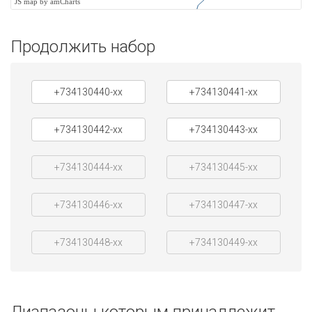
JS map by amCharts
Продолжить набор
+734130440-xx
+734130441-xx
+734130442-xx
+734130443-xx
+734130444-xx
+734130445-xx
+734130446-xx
+734130447-xx
+734130448-xx
+734130449-xx