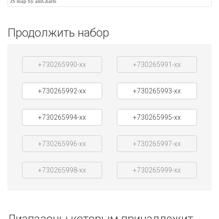
JS map by amCharts
Продолжить набор
+730265990-xx
+730265991-xx
+730265992-xx
+730265993-xx
+730265994-xx
+730265995-xx
+730265996-xx
+730265997-xx
+730265998-xx
+730265999-xx