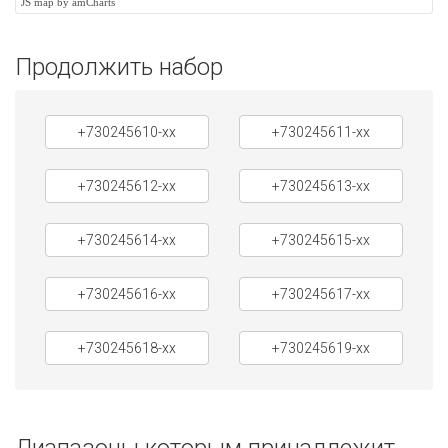
JS map by amCharts
Продолжить набор
+730245610-xx
+730245611-xx
+730245612-xx
+730245613-xx
+730245614-xx
+730245615-xx
+730245616-xx
+730245617-xx
+730245618-xx
+730245619-xx