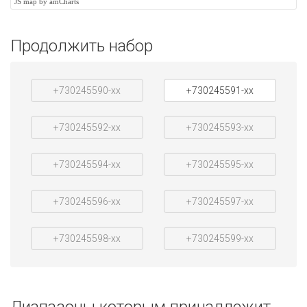
JS map by amCharts
Продолжить набор
+730245590-xx
+730245591-xx
+730245592-xx
+730245593-xx
+730245594-xx
+730245595-xx
+730245596-xx
+730245597-xx
+730245598-xx
+730245599-xx