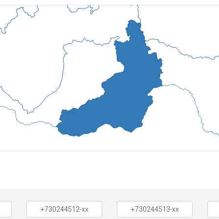
+730244512-xx
+730244513-xx