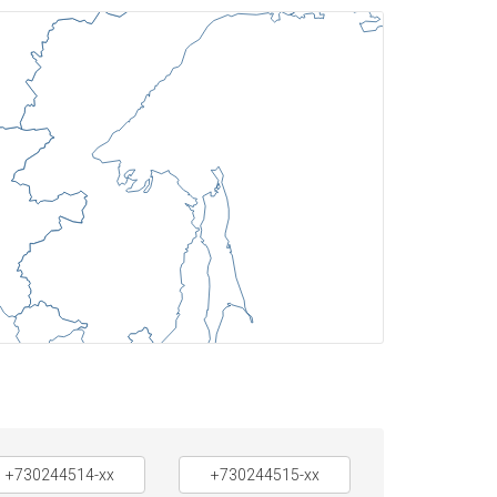
+730244514-xx
+730244515-xx