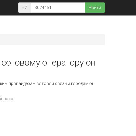
+7
Найти
 сотовому оператору он
ким провайдерам сотовой связи и городам он
бласти.