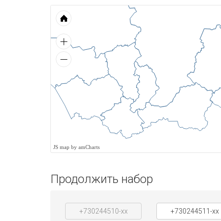
JS map by amCharts
Продолжить набор
+730244510-xx
+730244511-xx