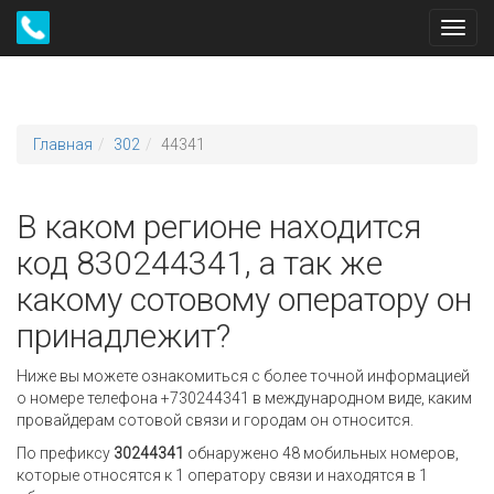
Toggl
navig
Главная
302
44341
В каком регионе находится
код 830244341, а так же
какому сотовому оператору он
принадлежит?
Ниже вы можете ознакомиться с более точной информацией
о номере телефона +730244341 в международном виде, каким
провайдерам сотовой связи и городам он относится.
По префиксу
30244341
обнаружено 48 мобильных номеров,
которые относятся к 1 оператору связи и находятся в 1