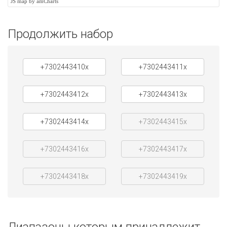
JS map by amCharts
Продолжить набор
+7302443410x
+7302443411x
+7302443412x
+7302443413x
+7302443414x
+7302443415x
+7302443416x
+7302443417x
+7302443418x
+7302443419x