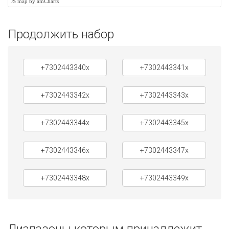
JS map by amCharts
Продолжить набор
+7302443340x
+7302443341x
+7302443342x
+7302443343x
+7302443344x
+7302443345x
+7302443346x
+7302443347x
+7302443348x
+7302443349x