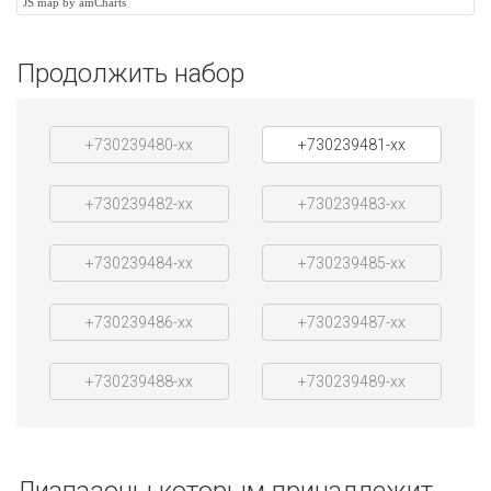
JS map by amCharts
Продолжить набор
+730239480-xx
+730239481-xx
+730239482-xx
+730239483-xx
+730239484-xx
+730239485-xx
+730239486-xx
+730239487-xx
+730239488-xx
+730239489-xx