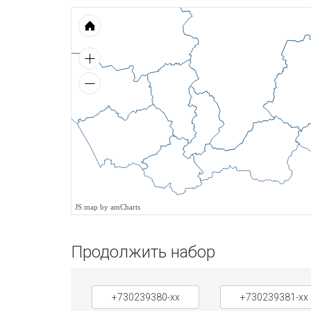
JS map by amCharts
Продолжить набор
+730239380-xx
+730239381-xx