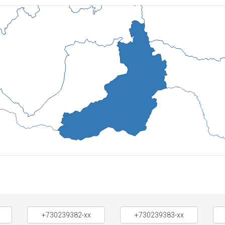
+730239382-xx
+730239383-xx