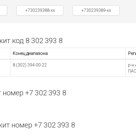
+730239388-xx
+730239389-xx
т код 8 302 393 8
Конец диапазона
Рег
8 (302) 394-00-22
р-н
ПАО
номер +7 302 393 8
т номер +7 302 393 8