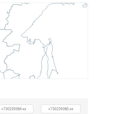
+730239384-xx
+730239385-xx