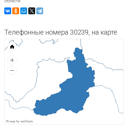
области.
Телефонные номера 30239, на карте
JS map by amCharts