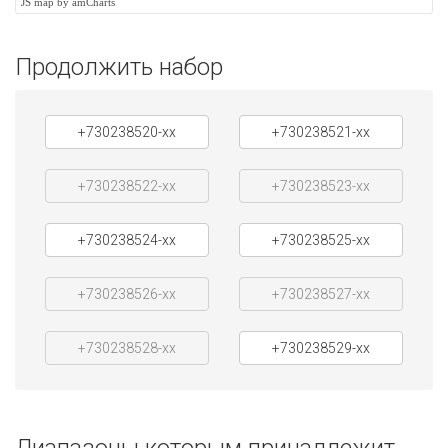
JS map by amCharts
Продолжить набор
+730238520-xx
+730238521-xx
+730238522-xx
+730238523-xx
+730238524-xx
+730238525-xx
+730238526-xx
+730238527-xx
+730238528-xx
+730238529-xx