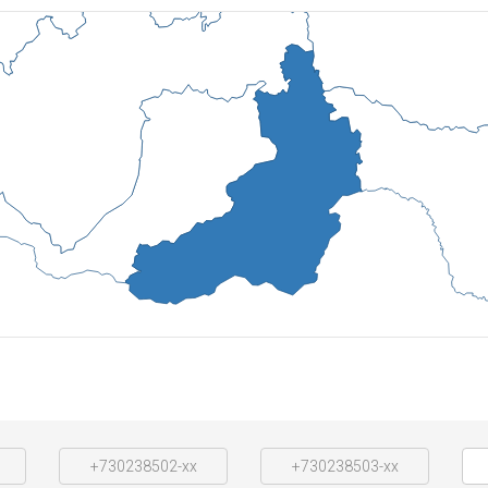
+730238502-xx
+730238503-xx