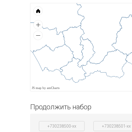
JS map by amCharts
Продолжить набор
+730238500-xx
+730238501-xx