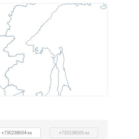
+730238504-xx
+730238505-xx