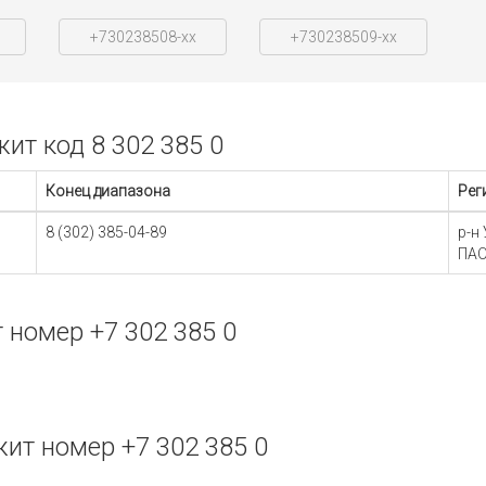
+730238508-xx
+730238509-xx
т код 8 302 385 0
Конец диапазона
Рег
8 (302) 385-04-89
р-н
ПАО
номер +7 302 385 0
т номер +7 302 385 0