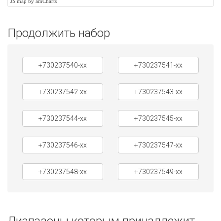
JS map by amCharts
Продолжить набор
+730237540-xx
+730237541-xx
+730237542-xx
+730237543-xx
+730237544-xx
+730237545-xx
+730237546-xx
+730237547-xx
+730237548-xx
+730237549-xx