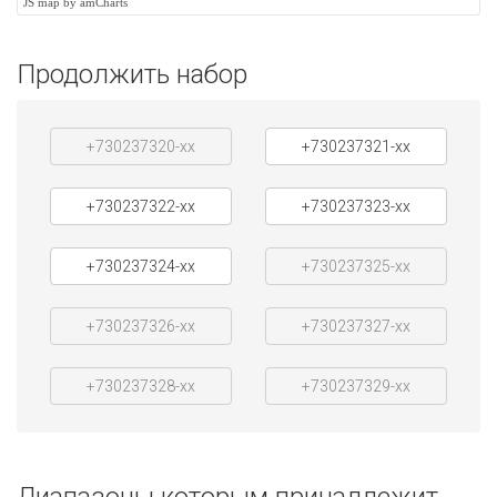
JS map by amCharts
Продолжить набор
+730237320-xx
+730237321-xx
+730237322-xx
+730237323-xx
+730237324-xx
+730237325-xx
+730237326-xx
+730237327-xx
+730237328-xx
+730237329-xx