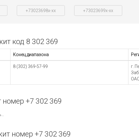
+73023698x-xx
+73023699x-xx
ит код 8 302 369
Конец диапазона
Рег
8 (302) 369-57-99
г. 
Заб
ОА
 номер +7 302 369
г. Петровск-Забайкальский, р-н Петровск-Забайкальский, Забайкальский край
ит номер +7 302 369