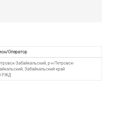
ион/Оператор
Петровск-Забайкальский, р-н Петровск-
айкальский, Забайкальский край
О РЖД