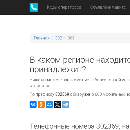
Коды операторов
Объявления авито
Главная
302
369
В каком регионе находитс
принадлежит?
Ниже вы можете ознакомиться с более точной инф
относится.
По префиксу
302369
обнаружено 600 мобильных номе
Телефонные номера 302369, на