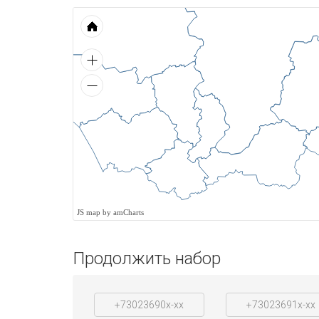
JS map by amCharts
Продолжить набор
+73023690x-xx
+73023691x-xx