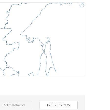
+73023694x-xx
+73023695x-xx