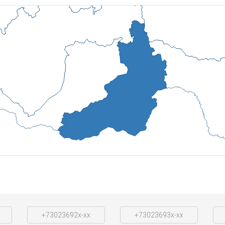
+73023692x-xx
+73023693x-xx