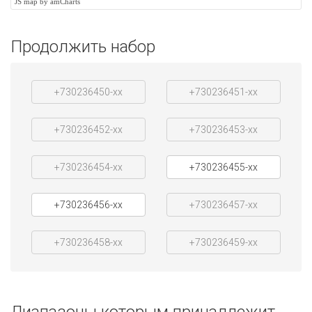
JS map by amCharts
Продолжить набор
+730236450-xx
+730236451-xx
+730236452-xx
+730236453-xx
+730236454-xx
+730236455-xx
+730236456-xx
+730236457-xx
+730236458-xx
+730236459-xx