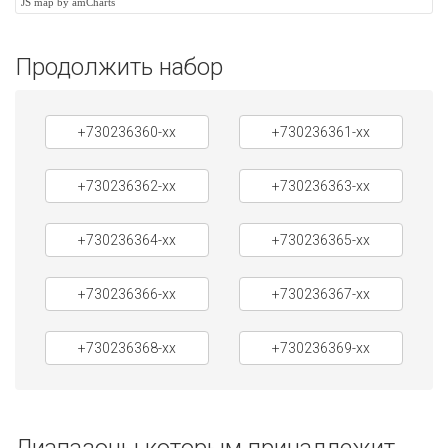
JS map by amCharts
Продолжить набор
+730236360-xx
+730236361-xx
+730236362-xx
+730236363-xx
+730236364-xx
+730236365-xx
+730236366-xx
+730236367-xx
+730236368-xx
+730236369-xx