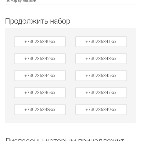
JS map by amCharts
Продолжить набор
+730236340-xx
+730236341-xx
+730236342-xx
+730236343-xx
+730236344-xx
+730236345-xx
+730236346-xx
+730236347-xx
+730236348-xx
+730236349-xx