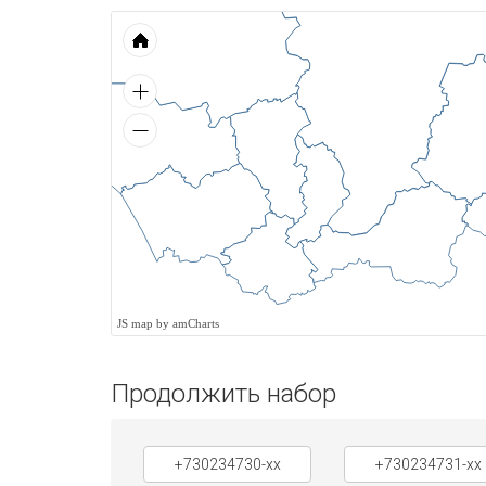
JS map by amCharts
Продолжить набор
+730234730-xx
+730234731-xx