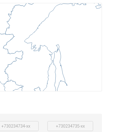
+730234734-xx
+730234735-xx