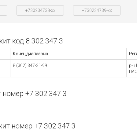
+730234738-xx
+730234739-xx
т код 8 302 347 3
Конец диапазона
Рег
8 (302) 347-31-99
р-н
ПАО
номер +7 302 347 3
т номер +7 302 347 3