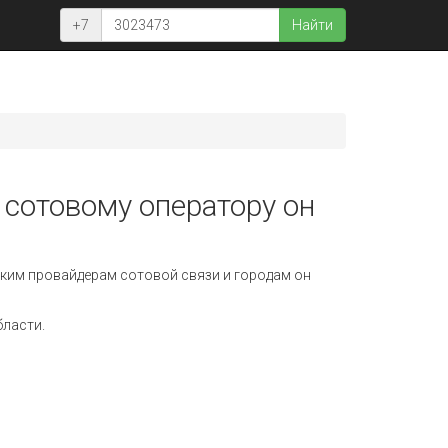
+7
Найти
 сотовому оператору он
ким провайдерам сотовой связи и городам он
бласти.