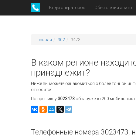
Коды операторов
Объявления авито
Главная
302
3473
В каком регионе находитс
принадлежит?
Ниже вы можете ознакомиться с более точной инф
относится.
По префиксу
3023473
обнаружено 200 мобильных но
Телефонные номера 3023473, н