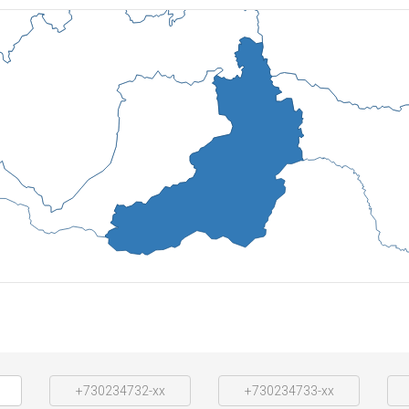
+730234732-xx
+730234733-xx