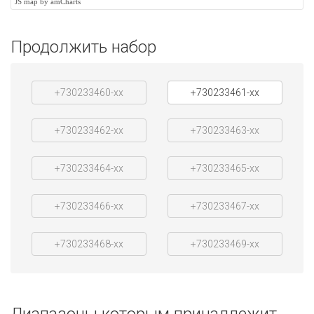
JS map by amCharts
Продолжить набор
+730233460-xx
+730233461-xx
+730233462-xx
+730233463-xx
+730233464-xx
+730233465-xx
+730233466-xx
+730233467-xx
+730233468-xx
+730233469-xx