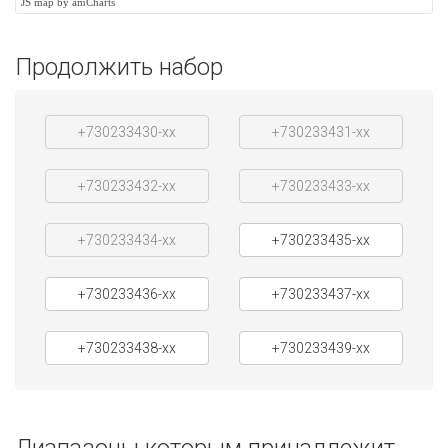
JS map by amCharts
Продолжить набор
+730233430-xx
+730233431-xx
+730233432-xx
+730233433-xx
+730233434-xx
+730233435-xx
+730233436-xx
+730233437-xx
+730233438-xx
+730233439-xx