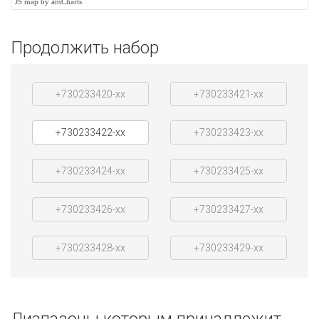
JS map by amCharts
Продолжить набор
+730233420-xx
+730233421-xx
+730233422-xx
+730233423-xx
+730233424-xx
+730233425-xx
+730233426-xx
+730233427-xx
+730233428-xx
+730233429-xx