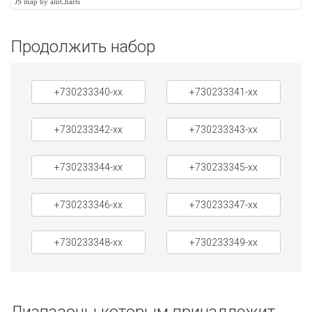
JS map by amCharts
Продолжить набор
+730233340-xx
+730233341-xx
+730233342-xx
+730233343-xx
+730233344-xx
+730233345-xx
+730233346-xx
+730233347-xx
+730233348-xx
+730233349-xx