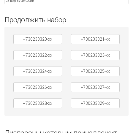
JS map by amCharts
Продолжить набор
+730233320-xx
+730233321-xx
+730233322-xx
+730233323-xx
+730233324-xx
+730233325-xx
+730233326-xx
+730233327-xx
+730233328-xx
+730233329-xx