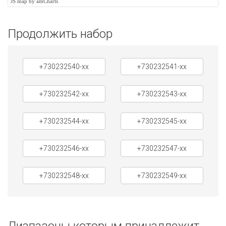
JS map by amCharts
Продолжить набор
+730232540-xx
+730232541-xx
+730232542-xx
+730232543-xx
+730232544-xx
+730232545-xx
+730232546-xx
+730232547-xx
+730232548-xx
+730232549-xx